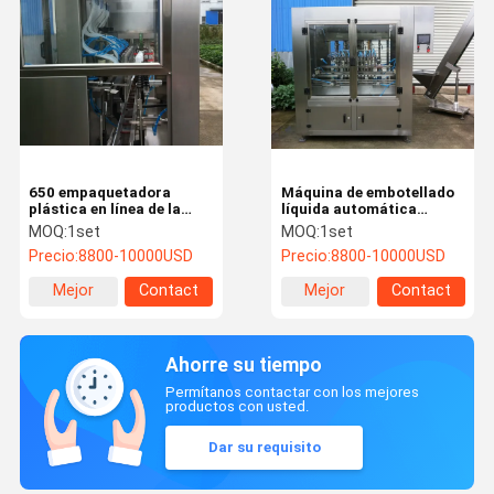
650 empaquetadora
Máquina de embotellado
plástica en línea de la
líquida automática
botella de la máquina de
SUS304 1000ml
MOQ:
1set
MOQ:
1set
embotellado del
Precio:
8800-10000USD
Precio:
8800-10000USD
kilogramo 30ml
Mejor
Contact
Mejor
Contact
precio
precio
Ahorre su tiempo
Permítanos contactar con los mejores
productos con usted.
Dar su requisito