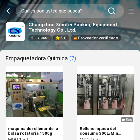
Changzhou Xianfei Packing Equipment
Technology Co., Ltd.
21
5.0
Proveedor verificado
YEARS
Empaquetadora Química
(7)
máquina de rellenar de la
Relleno líquido del
bolsa rotatoria 1500g
consumo 300L/Min
Electric Liquid Filling
MOQ:
1set
MOQ:
1set