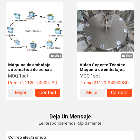
Máquina de embalaje
Video Soporte Técnico
automática de bolsas
Máquina de embalaje
prefabricadas de sellado
rotativa automática de
MOQ:
1set
MOQ:
1set
de cuatro lados 380V
bolsas prefabricadas
Precio:
21120-24000USD
Precio:
21120-24000USD
50Hz
1400KGS
Mejor
Contact
Mejor
Contact
precio
precio
Deja Un Mensaje
Le Responderemos Rápidamente
Correo electrónico