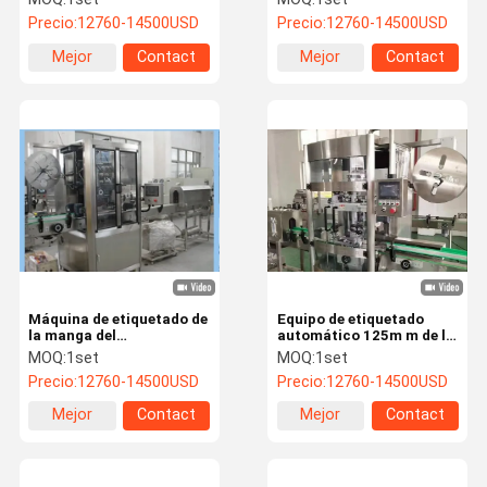
máquina de etiquetado de
de la botella del PVC
Precio:
12760-14500USD
Precio:
12760-14500USD
la manga los 2.1m
Sus304 para las botellas
Mejor
Contact
Mejor
Contact
precio
precio
Máquina de etiquetado de
Equipo de etiquetado
la manga del
automático 125m m de la
encogimiento de los gris
funda de encogimiento de
MOQ:
1set
MOQ:
1set
plateados 3.0KW los
calor 3.0KW botella
Precio:
12760-14500USD
Precio:
12760-14500USD
0.25m máquina que
plástica
envuelve automática
Mejor
Contact
Mejor
Contact
precio
precio