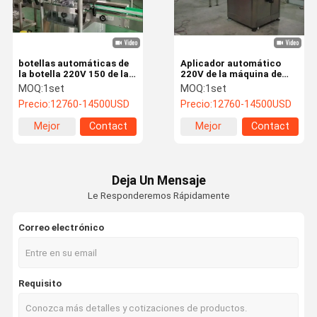
botellas automáticas de
Aplicador automático
la botella 220V 150 de la
220V de la máquina de
máquina del aplicador de
etiquetado de la manga
MOQ:
1set
MOQ:
1set
la manga del
del encogimiento SUS304
Precio:
12760-14500USD
Precio:
12760-14500USD
encogimiento de los 2.1m
por minuto
Mejor
Contact
Mejor
Contact
precio
precio
Deja Un Mensaje
Le Responderemos Rápidamente
Correo electrónico
Hogar
Productos
Sobre
Viaje De La
Requisito
Nosotros
Fábrica