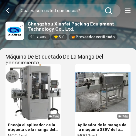
Changzhou Xianfei Packing Equipment
Technology Co., Ltd.
21
5.0
Proveedor verificado
YEARS
Máquina De Etiquetado De La Manga Del
Encogimiento
(10)
Encoja el aplicador de la
Aplicador de la manga de
etiqueta de la manga del
la máquina 380V de la
estiramiento de la
manga del encogimiento
MOQ:
1set
MOQ:
1set