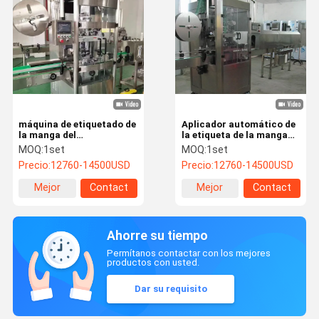
máquina de etiquetado de
Aplicador automático de
la manga del
la etiqueta de la manga
encogimiento de los 2m
del estiramiento de la
MOQ:
1set
MOQ:
1set
380V máquina
máquina 380V de Gray Ss
Precio:
12760-14500USD
Precio:
12760-14500USD
automática del aplicador
que envuelve 304
de la manga del
Mejor
Contact
Mejor
Contact
encogimiento
precio
precio
Ahorre su tiempo
Permítanos contactar con los mejores
productos con usted.
Dar su requisito