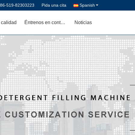
86-519-82303223
Pida una cita
Spanish
 calidad
Éntrenos en contacto con
Noticias