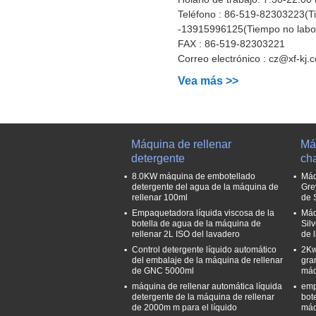
Teléfono :
86-519-82303223(Ti
-13915996125(Tiempo no labor
FAX :
86-519-82303221
Correo electrónico :
cz@xf-kj.
Vea más >>
Máquina de rellenar
Máq
detergente
ch
8.0KW máquina de embotellado
Máq
detergente del agua de la máquina de
Gre
rellenar 100ml
de 
Empaquetadora líquida viscosa de la
Máq
botella de agua de la máquina de
Sil
rellenar 2L ISO del lavadero
de 
Control detergente líquido automático
2Kw
del embalaje de la máquina de rellenar
gra
de GNC 5000ml
máq
máquina de rellenar automática líquida
emp
detergente de la máquina de rellenar
bot
de 2000m m para el líquido
máq