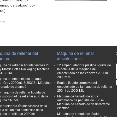
empo de trabajo) 86-
al)
com
uina de rellenar del
Máquina de rellenar
ampú
desinfectante
uina de rellenar líquida viscosa 2L
12 empaquetadora plástica líquida de
y Plastic Bottle Packaging Machine
la botella de la máquina de
SUS316L
embotellado de las cabezas 2000ml
2000m m
uina de embotellado de agua
ver Grey 2000mL SUS316L Máquina
Equipo líquido corrosivo del
llenado de champú
embotellado de la máquina de rellenar
250ml de ZCG 12L
 máquina de rellenar líquida de
n viscosidad de rellenar auto de la
Máquina de llenado de agua
uina GNC-8L
automática de pantalla de 800 ml
Máquina de llenado de desinfectante
aquetadora líquida viscosa de la
eléctrico
ella del animal doméstico de la
uina de rellenar 2000ml
Máquina de llenado de líquido