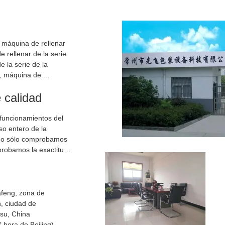
 máquina de rellenar
e rellenar de la serie
e la serie de la
 máquina de ...
e calidad
 funcionamientos del
so entero de la
 No sólo comprobamos
robamos la exactitud
feng, zona de
n, ciudad de
su, China
7:30-22:00 ( hora de Beijing)