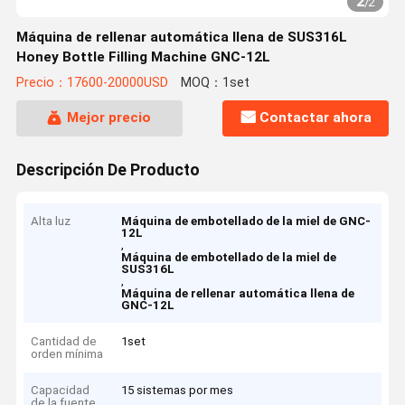
2
/
2
Máquina de rellenar automática llena de SUS316L
Honey Bottle Filling Machine GNC-12L
Precio：17600-20000USD
MOQ：1set
Mejor precio
Contactar ahora
Descripción De Producto
Alta luz
Máquina de embotellado de la miel de GNC-
12L
,
Máquina de embotellado de la miel de
SUS316L
,
Máquina de rellenar automática llena de
GNC-12L
Cantidad de
1set
orden mínima
Capacidad
15 sistemas por mes
de la fuente