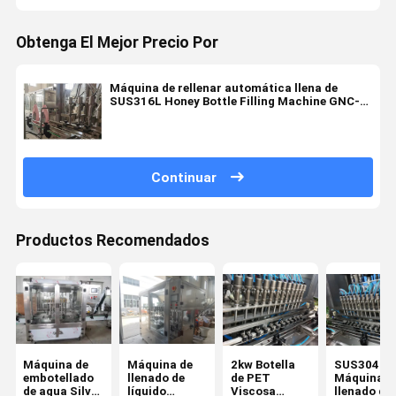
Obtenga El Mejor Precio Por
Máquina de rellenar automática llena de
SUS316L Honey Bottle Filling Machine GNC-
12L
Continuar
Productos Recomendados
Máquina de
Máquina de
2kw Botella
SUS304
embotellado
llenado de
de PET
Máquina d
de agua Silver
líquido
Viscosa
llenado de