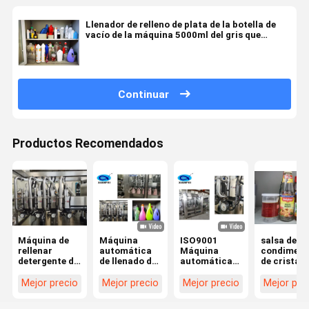
Llenador de relleno de plata de la botella de
vacío de la máquina 5000ml del gris que
capsula 5KW
Continuar
Productos Recomendados
Máquina de
Máquina
ISO9001
salsa de
rellenar
automática
Máquina
condiment
detergente de
de llenado de
automática
de cristal 
rellenar
detergentes
de llenado de
la
líquida
por servo
servo móvil
empaquet
Mejor precio
Mejor precio
Mejor precio
Mejor pre
química de la
móvil para
de 380V
de la botel
máquina
llenar
de agua